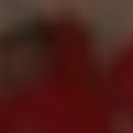
VidoserTalent
Select Language
Made with love by
TikTok Shop Crew
CreationDose Srl
Gestione EX Enpals