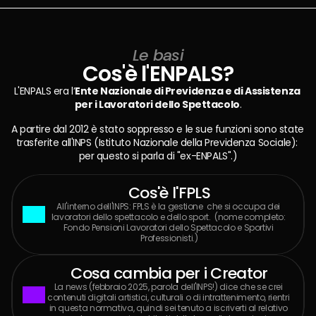
Le basi
Cos'è l'ENPALS?
L'ENPALS era l’
Ente Nazionale di Previdenza e di Assistenza 
per i Lavoratori dello Spettacolo
.
A partire dal 2012 è stato soppresso e le sue funzioni sono state 
trasferite all'INPS (Istituto Nazionale della Previdenza Sociale): 
per questo si parla di "ex-ENPALS".)
Cos'è l'FPLS
All'interno dell'INPS: FPLS è la gestione  che si occupa dei 
lavoratori dello spettacolo e dello sport.  (nome completo: 
Fondo Pensioni Lavoratori dello Spettacolo e Sportivi 
Professionisti.)
Cosa cambia per i Creator
La news (febbraio 2025, parola dell'INPS!) dice che se crei 
contenuti digitali artistici, culturali o di intrattenimento, rientri 
in questa normativa, quindi sei tenuto a iscriverti al relativo 