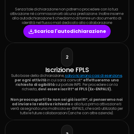
Senza tale dichiarazione non potremo procedere con la tua 
attivazione né commissionarti alcuna prestazione. Inoltre insieme 
alla autodichiarazione ti chiediamo di fornire un documento di 
identità nel flusso mail dedicato alla collaborazione
Scarica l'autodichiarazione
2
Iscrizione FPLS
Sulla base della dichiarazione, 
salvo ricorrano casi di esenzione
, 
per ogni attività
 in cui sarai coinvolt* 
effettueremo una 
richiesta di agibilità
 sul portale INPS. Per procedere con la 
richiesta, 
devi essere iscritt* al FPLS (Ex-ENPALS).
Non preoccuparti! Se non sei già iscritt*, ci penseremo noi 
ad inviare la relativa richiesta
 e alla tua prima attivazione ti 
verrà assegnata una matricola ex-ENPALS, che sarà utilizzata per 
tutte le future collaborazioni (anche con altre aziende).