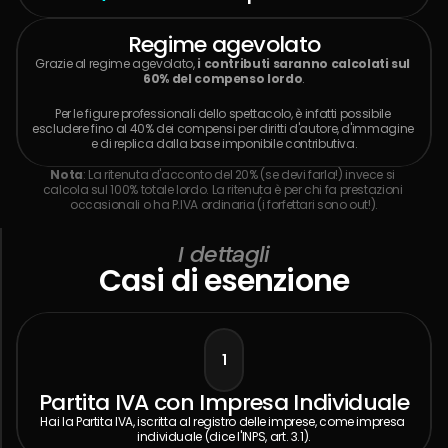
Regime agevolato
Grazie al regime agevolato, 
i contributi saranno calcolati sul 
60% del compenso lordo
.
Per le figure professionali dello spettacolo, è infatti possibile 
escludere fino al 40% dei compensi per diritti d'autore, d'immagine 
e di replica dalla base imponibile contributiva.
Nota
: La ritenuta d'acconto del 20% (se devi farla!) invece si 
calcola sul 100% totale lordo. La ritenuta è per chi fa prestazioni 
occasionali o ha P.IVA ordinaria (i forfettari sono out!).
I dettagli
Casi di esenzione
1
Partita IVA con Impresa Individuale
Hai la Partita IVA, iscritta al registro delle imprese, come impresa 
individuale (dice l'INPS, art. 3.1).