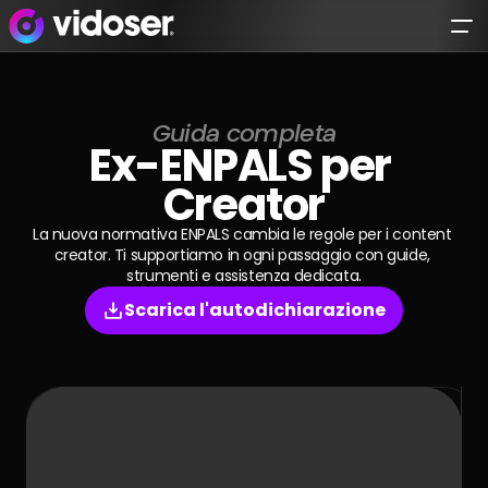
Try Vidoser® 
today
.
Guida completa
I'm a business
Ex-ENPALS per 
I'm a Creator
Creator
La nuova normativa ENPALS cambia le regole per i content 
creator. Ti supportiamo in ogni passaggio con guide, 
Platform
strumenti e assistenza dedicata.
Scarica l'autodichiarazione
Solutions
Creator FInder
Open Collab
For Creators
Influencer Marketing
Collab Management
Tailored Content Production
AI Campaign
Case Studies
VidoserApp
Creator Generated Content