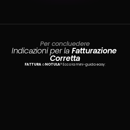
Per concluedere
Indicazioni per la 
Fatturazione 
Corretta
FATTURA
 o 
NOTULA
? Ecco la mini-guida easy:
Se 
non
 hai la partita IVA
Notula!
Relax! Ti serve la 
. È un 
NOTULA DI PRESTAZIONE OCCASIONALE
documento più semplice per farti pagare le tue collaborazioni spot.
! 
Se NON hai la Partita IVA (presti servizio occasionalmente):
Relax
Ti serve la 
 È un documento più 
NOTULA DI PRESTAZIONE OCCASIONALE.
semplice per farti pagare le tue collaborazioni spot. 
Scarica il Fac-simile