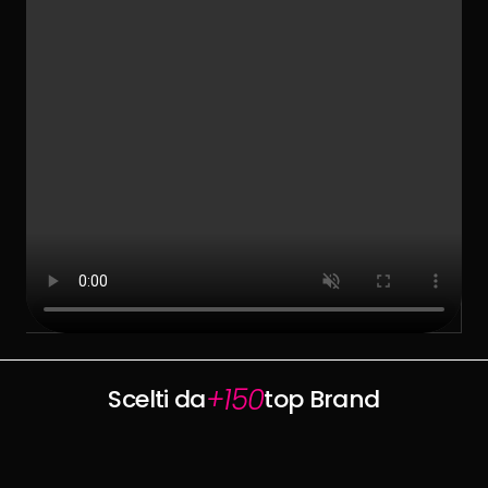
VidoserTalent
Select Language
Made with love by
TikTok Shop Crew
CreationDose Srl
+150
Scelti da
top Brand