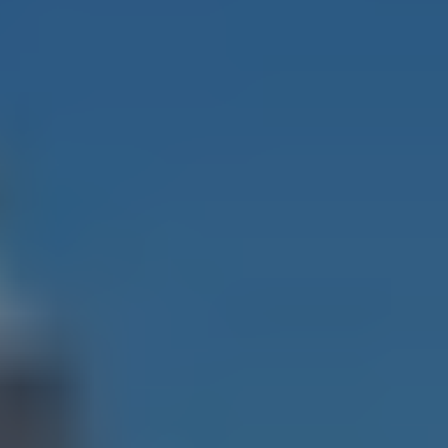
VidoserTalent
Select Language
Made with love by
TikTok Shop Crew
CreationDose Srl
Gestione EX Enpals