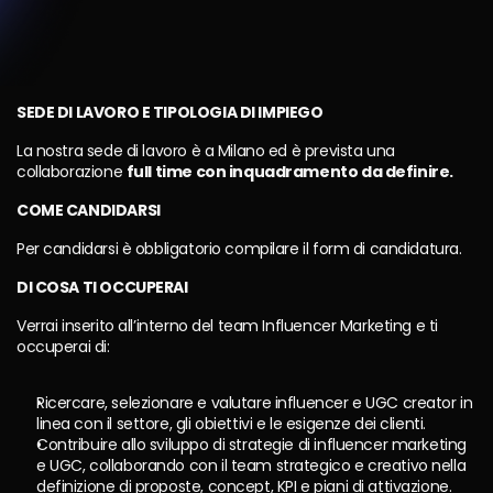
VidoserTalent
Select Language
Made with love by
TikTok Shop Crew
CreationDose Srl
Gestione EX Enpals
SEDE DI LAVORO E TIPOLOGIA DI IMPIEGO
La nostra sede di lavoro è a Milano ed è prevista una 
collaborazione 
full time con inquadramento da definire.
COME CANDIDARSI
Per candidarsi è obbligatorio compilare il form di candidatura.
DI COSA TI OCCUPERAI
Verrai inserito all’interno del team Influencer Marketing e ti 
occuperai di:
Ricercare, selezionare e valutare influencer e UGC creator in 
linea con il settore, gli obiettivi e le esigenze dei clienti.
Contribuire allo sviluppo di strategie di influencer marketing 
e UGC, collaborando con il team strategico e creativo nella 
definizione di proposte, concept, KPI e piani di attivazione.