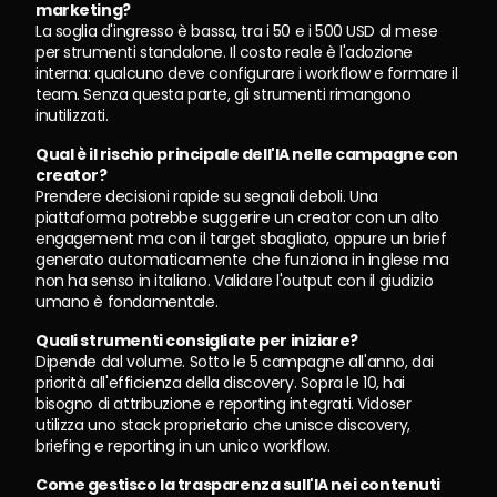
marketing?
La soglia d'ingresso è bassa, tra i 50 e i 500 USD al mese 
per strumenti standalone. Il costo reale è l'adozione 
interna: qualcuno deve configurare i workflow e formare il 
team. Senza questa parte, gli strumenti rimangono 
inutilizzati.
Qual è il rischio principale dell'IA nelle campagne con 
creator?
Prendere decisioni rapide su segnali deboli. Una 
piattaforma potrebbe suggerire un creator con un alto 
engagement ma con il target sbagliato, oppure un brief 
generato automaticamente che funziona in inglese ma 
non ha senso in italiano. Validare l'output con il giudizio 
umano è fondamentale.
Quali strumenti consigliate per iniziare?
Dipende dal volume. Sotto le 5 campagne all'anno, dai 
priorità all'efficienza della discovery. Sopra le 10, hai 
bisogno di attribuzione e reporting integrati. Vidoser 
utilizza uno stack proprietario che unisce discovery, 
briefing e reporting in un unico workflow.
Come gestisco la trasparenza sull'IA nei contenuti 