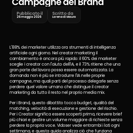
Campagne dei Brand
VidoserTalent
Pubblicato il
Scritto da
Select Language
Made with love by
TikTok Shop Crew
26 maggio 2026
Lorena di Mauro
CreationDose Srl
Gestione EX Enpals
L'88% dei marketer utilizza ora strumenti di intelligenza 
artificiale ogni giorno. Nel creator marketing il 
cambiamento è ancora più rapido: il 60% dei marketer 
sceglie i creator con l'aiuto dell'IA, e il 73% ritiene che una 
gran parte del lavoro possa essere automatizzata. La 
domanda non è più se introdurre l'IA nelle proprie 
campagne, ma quali parti del processo delegarle senza 
perdere quel valore umano che distingue il creator 
marketing da tutto il resto nel proprio media mix.
Per i Brand, questo dibattito tocca budget, qualità del 
matching, velocità di esecuzione e gestione del rischio. 
Per i Creator significa essere scoperti prima, ricevere brief 
più chiari e gestire un volume maggiore di richieste senza 
perdere la propria voce. Vidoser vede entrambi i lati ogni 
settimana, e questa guida analizza ciò che funziona 