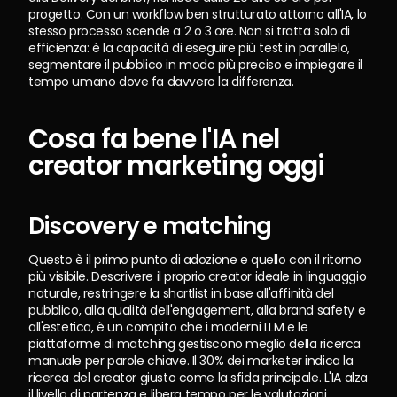
progetto. Con un workflow ben strutturato attorno all'IA, lo 
stesso processo scende a 2 o 3 ore. Non si tratta solo di 
efficienza: è la capacità di eseguire più test in parallelo, 
segmentare il pubblico in modo più preciso e impiegare il 
tempo umano dove fa davvero la differenza.
Cosa fa bene l'IA nel 
creator marketing oggi
Discovery e matching
Questo è il primo punto di adozione e quello con il ritorno 
più visibile. Descrivere il proprio creator ideale in linguaggio 
naturale, restringere la shortlist in base all'affinità del 
pubblico, alla qualità dell'engagement, alla brand safety e 
all'estetica, è un compito che i moderni LLM e le 
piattaforme di matching gestiscono meglio della ricerca 
manuale per parole chiave. Il 30% dei marketer indica la 
ricerca del creator giusto come la sfida principale. L'IA alza 
il livello di partenza e libera tempo per le valutazioni 