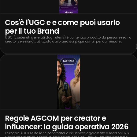
Cos'è l'UGC e e come puoi usarlo
per il tuo Brand
UGC (contenuti generati dagli utenti) è contenuto prodotto da persone reali o
creator selezionati, utilizzato dai brand sui propri canali per aumentare
autenticità, fiducia e conversioni. È il formato pubblicitario con il rapporto più
alto tra costo di produzione e performance.
Notizie
Regole AGCOM per creator e
influencer: la guida operativa 2026
Le regole AGCOM italiane per creator e influencer, aggiornate a marzo 2026.